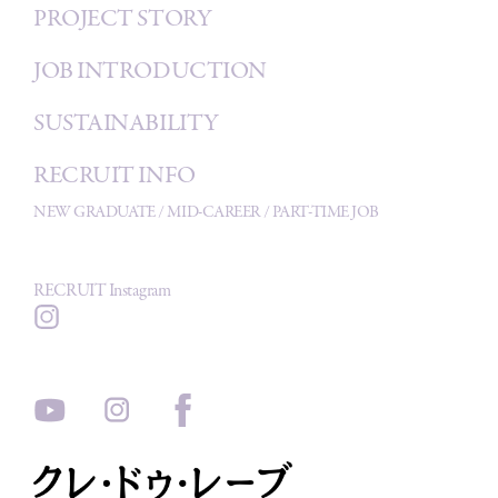
PROJECT STORY
JOB INTRODUCTION
SUSTAINABILITY
RECRUIT INFO
NEW GRADUATE
/
MID-CAREER
/
PART-TIME JOB
RECRUIT Instagram