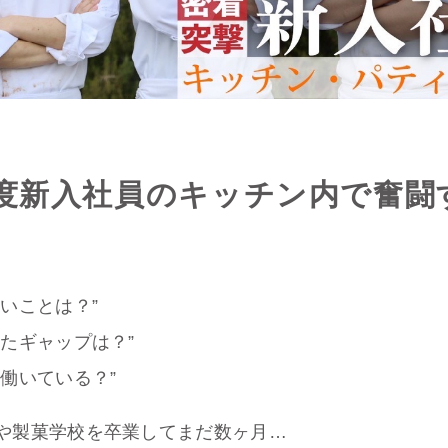
3年度新入社員のキッチン内で奮闘
！
いことは？”
いたギャップは？”
と働いている？”
や製菓学校を卒業してまだ数ヶ月…