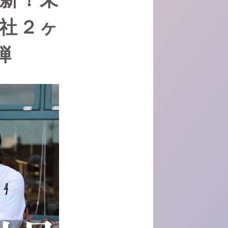
社２ヶ
弾