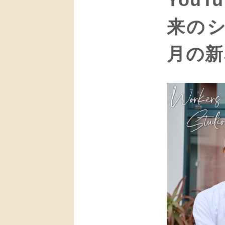
来の
月の新