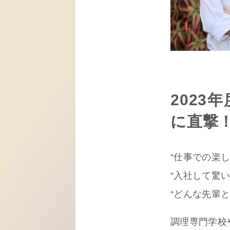
202
に直撃
“仕事での楽し
“入社して驚
“どんな先輩
調理専門学校