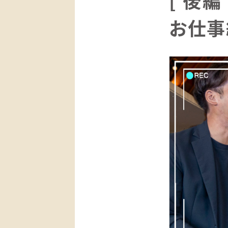
[ 後
お仕事