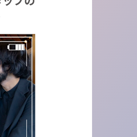
タッフの
～