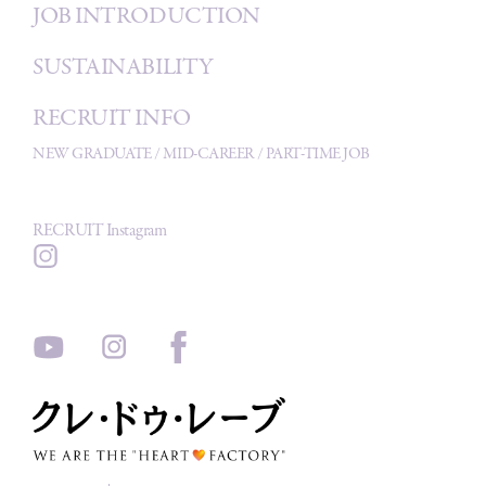
JOB INTRODUCTION
SUSTAINABILITY
RECRUIT INFO
NEW GRADUATE
/
MID-CAREER
/
PART-TIME JOB
RECRUIT Instagram